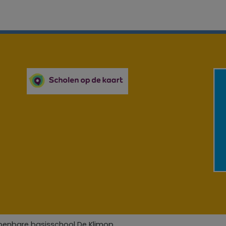
penbare basisschool De Klimop