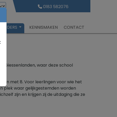
0183 582076
 OUDERS
KENNISMAKEN
CONTACT
t
er Giessenlanden, waar deze school
 en met 8. Voor leerlingen voor wie het
en plek waar gelijkgestemden worden
f zijn en krijgen zij de uitdaging die ze