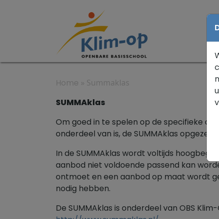
D
W
c
m
Home
»
Summaklas
u
SUMMAklas
Om goed in te spelen op de specifieke on
onderdeel van is, de SUMMAklas opgezet.
In de SUMMAklas wordt voltijds hoogbegaaf
aanbod niet voldoende passend kan worde
ontmoet en een aanbod op maat wordt gebod
nodig hebben.
De SUMMAklas is onderdeel van OBS Klim-