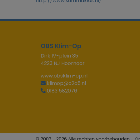
http://www.summaklas.nl/
OBS Klim-Op
Dirk IV-plein 35
4223 NJ Hoornaar
www.obsklim-op.nl
klimop@o2a5.nl
0183 582076
© 2002 - 2026 Alle rechten voorbehouden - O