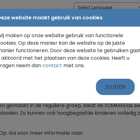
eze website maakt gebruik van cookies
WELKOM
ONZE SCHOOL
VOOR
ij maken op onze website gebruik van functionele
ookies. Op deze manier kan de website op de juiste
anier functioneren. Door deze website te gebruiken gaa
 akkoord met het plaatsen van deze cookies. Heeft u
vragen neem dan
contact
met ons.
derwijsbehoefte van hoogbegaafde kinderen is voor Clust
SLUITEN
denonderwijs geboden aan leerlingen in de groepen 4 tot
n gemaakt in de reguliere groep, biedt de SUMMAklas e
en. Zo kunnen ook hoogbegaafde kinderen volledig zichzel
Op. Ga voor meer informatie naar: