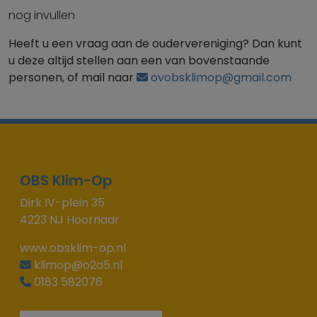
nog invullen
Heeft u een vraag aan de oudervereniging? Dan kunt
u deze altijd stellen aan een van bovenstaande
personen, of mail naar
ovobsklimop@gmail.com
OBS Klim-Op
Dirk IV-plein 35
4223 NJ Hoornaar
www.obsklim-op.nl
klimop@o2a5.nl
0183 582076