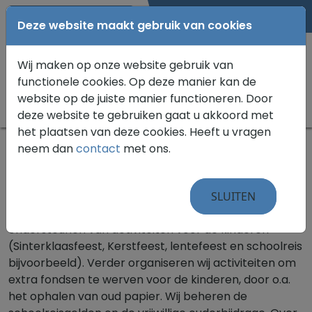
0183 582076
Deze website maakt gebruik van cookies
Wij maken op onze website gebruik van
functionele cookies. Op deze manier kan de
website op de juiste manier functioneren. Door
deze website te gebruiken gaat u akkoord met
het plaatsen van deze cookies. Heeft u vragen
neem dan
contact
met ons.
Home
»
Oudervereniging
Oudervereniging OBS Klim-Op
SLUITEN
De taak van de oudervereniging (OV) is het
ondersteunen van activiteiten voor de kinderen
(Sinterklaasfeest, Kerstfeest, lentefeest en schoolreis
bijvoorbeeld). Verder organiseren wij activiteiten om
extra fondsen te werven voor de kinderen, door o.a.
het ophalen van oud papier. Wij beheren de