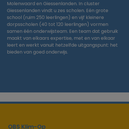
Molenwaard en Giessenlanden. In cluster
Giessenlanden vindt u zes scholen. Eén grote
school (ruim 250 leerlingen) en vijf kleinere
dorpsscholen (40 tot 120 leerlingen) vormen
samen één onderwijsteam. Een team dat gebruik
maakt van elkaars expertise, met en van elkaar
leert en werkt vanuit hetzelfde uitgangspunt: het
bieden van goed onderwijs.
OBS Klim-Op