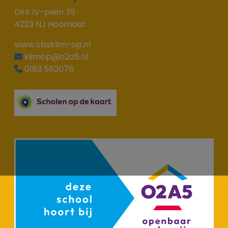
Dirk IV-plein 35
4223 NJ Hoornaar
www.obsklim-op.nl
klimop@o2a5.nl
0183 582076