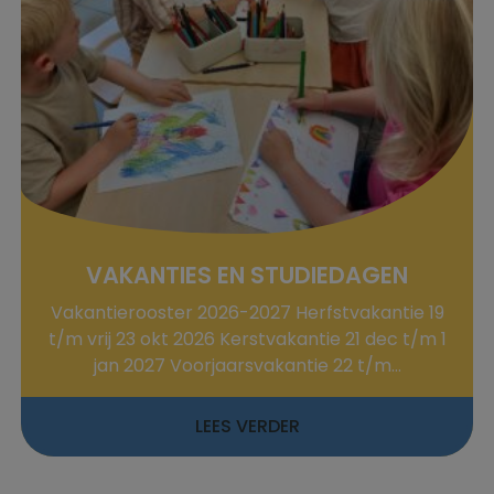
VAKANTIES EN STUDIEDAGEN
Vakantierooster 2026-2027 Herfstvakantie 19
t/m vrij 23 okt 2026 Kerstvakantie 21 dec t/m 1
jan 2027 Voorjaarsvakantie 22 t/m...
LEES VERDER