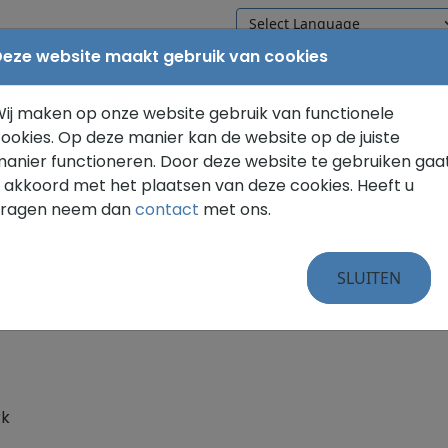
eze website maakt gebruik van cookies
WELKOM
ONZE SCHOOL
VOO
ij maken op onze website gebruik van functionele
ookies. Op deze manier kan de website op de juiste
anier functioneren. Door deze website te gebruiken gaa
2A5
 akkoord met het plaatsen van deze cookies. Heeft u
an de
stichting O2A5
. (Stichting Openbaar Onderwijs in Al
vragen neem dan
contact
met ons.
cholenclusters van O2A5, namelijk Cluster Giessenlanden.
taande scholen:
SLUITEN
rk