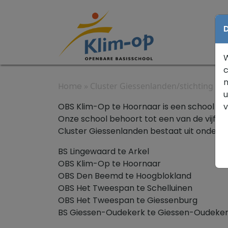
D
W
c
m
Home
»
Cluster Giessenlanden/stichting O
u
OBS Klim-Op te Hoornaar is een school v
Onze school behoort tot een van de vijf s
Cluster Giessenlanden bestaat uit onders
BS Lingewaard te Arkel
OBS Klim-Op te Hoornaar
OBS Den Beemd te Hoogblokland
OBS Het Tweespan te Schelluinen
OBS Het Tweespan te Giessenburg
BS Giessen-Oudekerk te Giessen-Oudeke