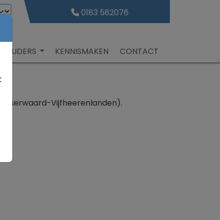
0183 582076
R OUDERS
KENNISMAKEN
CONTACT
t
blasserwaard-Vijfheerenlanden).