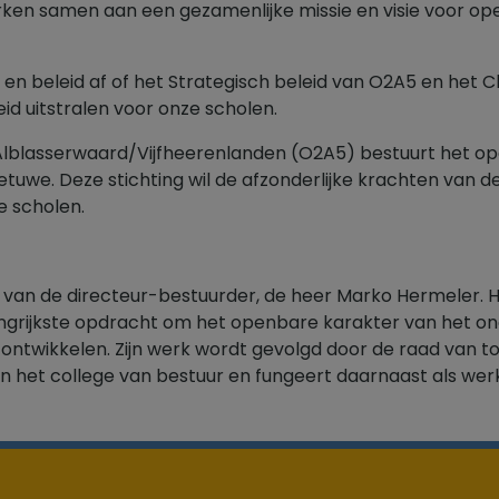
ken samen aan een gezamenlijke missie en visie voor op
n beleid af of het Strategisch beleid van O2A5 en het C
id uitstralen voor onze scholen.
 Alblasserwaard/Vijfheerenlanden (O2A5) bestuurt het o
tuwe. Deze stichting wil de afzonderlijke krachten van 
e scholen.
n van de directeur-bestuurder, de heer Marko Hermeler. H
langrijkste opdracht om het openbare karakter van het on
ntwikkelen. Zijn werk wordt gevolgd door de raad van toez
van het college van bestuur en fungeert daarnaast als we