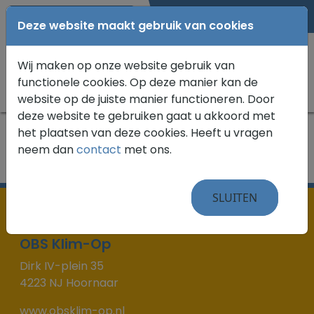
0183 582076
Deze website maakt gebruik van cookies
Wij maken op onze website gebruik van
functionele cookies. Op deze manier kan de
website op de juiste manier functioneren. Door
deze website te gebruiken gaat u akkoord met
het plaatsen van deze cookies. Heeft u vragen
Home
»
Voor ouders
neem dan
contact
met ons.
SLUITEN
OBS Klim-Op
Dirk IV-plein 35
4223 NJ Hoornaar
www.obsklim-op.nl