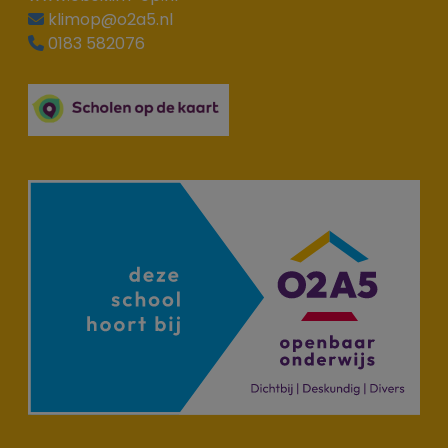
klimop@o2a5.nl
0183 582076